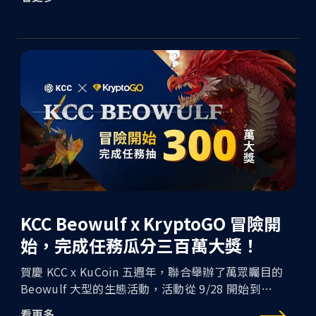
行分享。 參與此論壇可了解全球金融監管現況、第一
線的金融風控經驗、eKYC 對審查流程的影響、KYA 幣
流追蹤等分享，國際道瓊、公認反洗錢師協會
（ACAMS）也將現身與會，交流科技監理意見。
KCC Beowulf x KryptoGO 冒險開
始，完成任務瓜分三百萬大獎！
賀慶 KCC x KuCoin 五週年，聯合舉辦了萬眾矚目的
Beowulf 大型的生態活動，活動從 9/28 開始到
11/13，在低迷的熊市中點燃了充滿嘹亮的燈火，也將
看更多