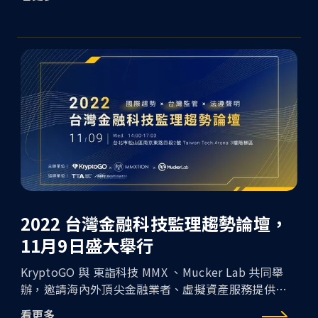
fungible token）NFT，藉由區塊鏈技術，使每個
NFT都擁有一串獨一無二的編號，are-you-the-next-
satoshi ?
2022 台灣金融科技監理趨勢論壇，
11月9日盛大舉行
KryptoGO 與 東詣科技 MMX 、Mucker Lab 共同舉
辦，邀請海內外頂尖金融業者、虛擬資產服務提供商
（VASP）、KYC／AML 巨擘、鏈上數據監控業者等進
看更多