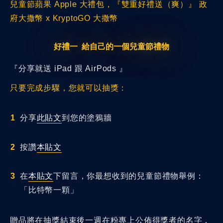
兒童節蘋果 Apple 大禮包，『雙重好禮送（爽）』 政
府大撒幣 x KryptoGO 大撒幣
好禮一 給自己的一個兒童節禮物
『分享就送 iPad 跟 AirPods 』
只要完成步驟，您就可以抽獎：
分享
此貼文
到您的塗鴉牆
按讚
本貼文
在
本貼文
下留言，你最想收到的兒童節禮物舉例：
「比特幣一顆」
贈品將在抽獎結束後一週在粉專上公佈得獎者的名字，