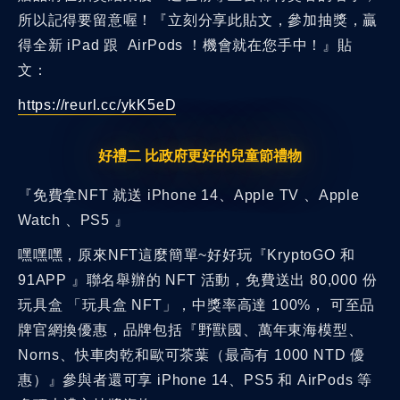
所以記得要留意喔！『立刻分享此貼文，參加抽獎，贏
得全新 iPad 跟 AirPods ！機會就在您手中！』貼
文：
https://reurl.cc/ykK5eD
好禮二 比政府更好的兒童節禮物
『免費拿NFT 就送 iPhone 14、Apple TV 、Apple
Watch 、PS5 』
嘿嘿嘿，原來NFT這麼簡單~好好玩『KryptoGO 和
91APP 』聯名舉辦的 NFT 活動，免費送出 80,000 份
玩具盒 「玩具盒 NFT」，中獎率高達 100%， 可至品
牌官網換優惠，品牌包括『野獸國、萬年東海模型、
Norns、快車肉乾和歐可茶葉（最高有 1000 NTD 優
惠）』參與者還可享 iPhone 14、PS5 和 AirPods 等