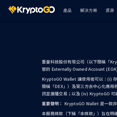
產品
解決方案
資源
KryptoGO Studio
Busin
依產業
GameFi
Analytics & CRM
使用者 360
DeFi
重量科技股份有限公司（以下簡稱「Kr
管的 Externally Owned Account
資金管理
KryptoGO Wallet 讓使用者可以：(
AssetPro 金流管
簡稱「DEX」）及第三方去中心化應用程式（De
顯示全部
訊並廣播交易；以及 (iv) Krypt
用戶登錄
重要聲明：
KryptoGO Walle
KryptoGO Auth
本服務條款（下稱「本條款」）旨在明確規範您使