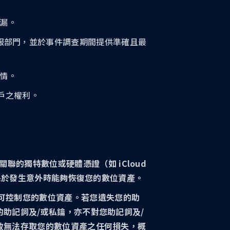
洩漏。
O 客服部門，並於事件調查期間提供準確且最
知情。
帳戶之權利。
的獨特數位或硬體憑證（如 iCloud
以確保於發生意外時能夠恢復您的數位資產。
皆可控制您的數位資產。若您遺失您的助
的助記詞及/或私鑰，亦不對您助記詞及/
導致無法存取您的數位資產之任何損失，概