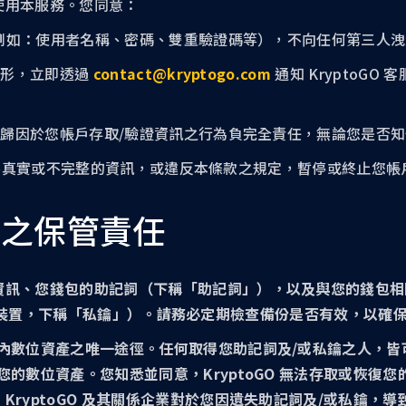
使用本服務。您同意：
訊（例如：使用者名稱、密碼、雙重驗證碼等），不向任何第三人
情形，立即透過
contact@kryptogo.com
通知 KryptoG
或可歸因於您帳戶存取/驗證資訊之行為負完全責任，無論您是否
不準確、不真實或不完整的資訊，或違反本條款之規定，暫停或終止您
鑰之保管責任
訊、您錢包的助記詞（下稱「助記詞」），以及與您的錢包相關聯
 等硬體驗證裝置，下稱「私鑰」）。請務必定期檢查備份是否有效，
戶內數位資產之唯一途徑。任何取得您助記詞及/或私鑰之人，
的數位資產。您知悉並同意，KryptoGO 無法存取或恢復您
KryptoGO 及其關係企業對於您因遺失助記詞及/或私鑰，