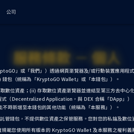
公司
ess
常用
關於
使用案例
KryptoGO Studio
法律政策
服務條款 － 個人
部落格
關於我們
Web3 金流管理
更新日誌
隱私權
Wallet Service
Compliance
品牌錢包服務
合規進階版
文件
合作夥伴
Web3 商城
使用條款（企業）
yptoGO」或「我們」）透過網頁瀏覽器及/或行動裝置應用
KryptoGO 錢包
 (EOA) 錢包（統稱為「KryptoGO Wallet」或「本錢包」）。
錢包 SDK
合規輕量版
藍圖
媒體
最新消息
使用條款（個人）
i) 存取數位資產；(ii) 存取數位資產瀏覽器並連結至第三方去中心化交易所
理
錢包 API
合規模組 API
支援中心
狀態
客戶
centralized Application，與 DEX 合稱「DApp
oGO 可能不時新增至本錢包的其他功能（統稱為「本服務」）。
代幣分析
KYC 網站工具
事業
t 是一款非託管錢包，不提供數位資產之保管服務。您對您的私鑰及
Transfer
用所有版本的 KryptoGO Wallet 及本服務之權利義務。有關
NFT