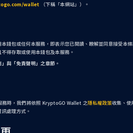
togo.com/wallet
（下稱「本網站」）。
NFT 發行工具
用本錢包或任何本服務，即表示您已閱讀、瞭解並同意接受本條
且不得存取或使用本錢包及本服務。
制」與「免責聲明」之章節。
時，我們將依照 KryptoGO Wallet 之
隱私權政策
收集、使
資訊處理方式。
變更