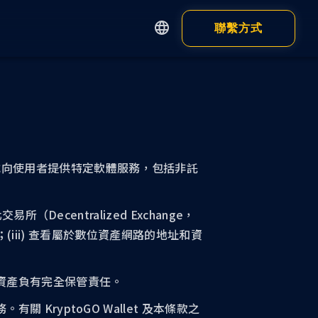
聯繫方式
English
繁體中文
Apps
Customer
简体中文
日本語
錢包
瀏覽器錢包
程式向使用者提供特定軟體服務，包括非託
錢包 App
（Decentralized Exchange，
」）；(iii) 查看屬於數位資產網路的地址和資
數位資產負有完全保管責任。
顯示全部
 KryptoGO Wallet 及本條款之