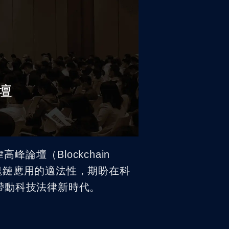
論壇（Blockchain
區塊鏈應用的適法性，期盼在科
帶動科技法律新時代。