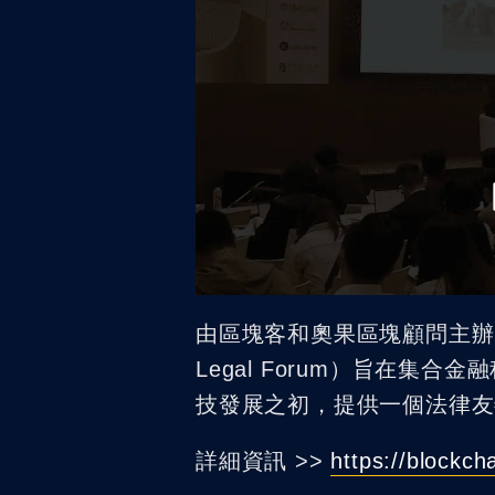
由區塊客和奧果區塊顧問主辦、重
Legal Forum）旨在
技發展之初，提供一個法律友
詳細資訊 >>
https://blockc