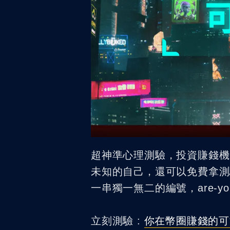
超神準心理測驗，投資賺錢機
未知的自己，還可以免費拿測驗結果
一串獨一無二的編號，are-you-the
立刻測驗 :
你在幣圈賺錢的可