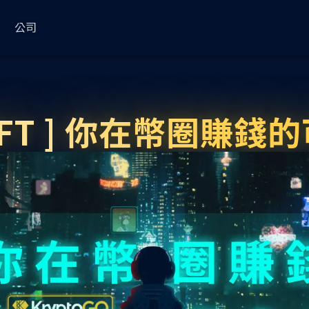
公司
ess
常用
關於
使用案例
KryptoGO Studio
法律政策
FT ] 你在幣圈賺錢
部落格
關於我們
Web3 金流管理
更新日誌
隱私權
Wallet Service
Compliance
品牌錢包服務
合規進階版
文件
合作夥伴
Web3 商城
使用條款（企業）
KryptoGO 錢包
錢包 SDK
合規輕量版
藍圖
媒體
最新消息
使用條款（個人）
理
錢包 API
合規模組 API
支援中心
狀態
客戶
代幣分析
KYC 網站工具
事業
Transfer
NFT