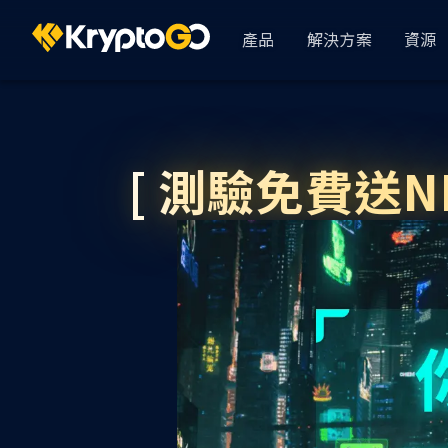
產品
解決方案
資源
KryptoGO Studio
Busin
依產業
[ 測驗免費送N
GameFi
Analytics & CRM
使用者 360
DeFi
資金管理
AssetPro 金流管
顯示全部
用戶登錄
KryptoGO Auth