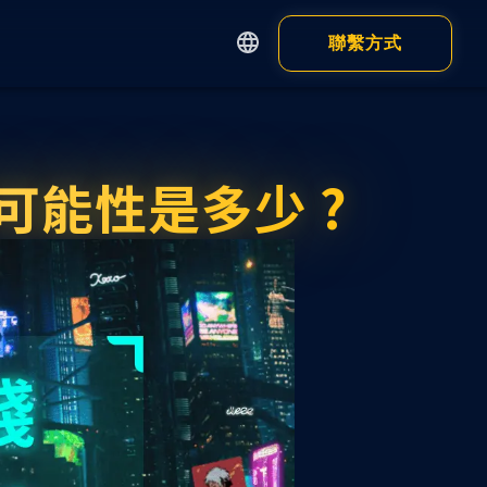
聯繫方式
English
繁體中文
Apps
Customer
简体中文
的可能性是多少 ?
日本語
錢包
瀏覽器錢包
錢包 App
顯示全部