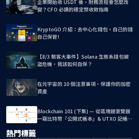
企業開始收 USDT 後，財務流程會怎麼改
變？CFO 必讀的穩定幣收款指南
KryptoGO 介紹：去中心化錢包，自己的錢
自己保管!
【8/3 駭客大事件】Solana 生態系錢包被
盜危機，我該如何自保？
在元宇宙的 10 個注意事項，保護你的加密
資產
Blockchain 101 (下集) — 從區塊鏈瀏覽器
一窺比特幣『公開式帳本』& UTXO 記帳模
式
熱門標籤