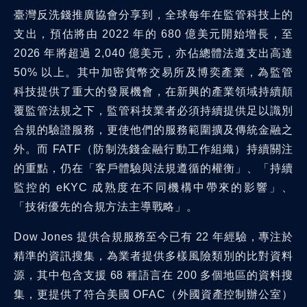
臺灣反洗錢推廣協會分享到，全球每年在監管科技上的
支出，預估將由 2022 年的 680 億美元開始增長，至
2026 年將超過 2,040 億美元，亦佔總體法遵支出高達
50% 以上。其中加密貨幣交易所及博奕產業，為監管
科技提供了重大的發展機會，在新興的產業領域持續顛
覆監管法規之下，監管科技業者必須持續提供足以識別
合規的驗證服務，更使他們的服務範圍擴及傳統金融之
外。而 FATF（防制洗錢金融行動工作組織）持續關注
的重點，仍在「客戶體驗與法規遵循的權衡」、「持續
監控的 eKYC 成熟度在不同機構中帶來的影響」、
「技術優先的合規方法主導戰略」。
Dow Jones 提供合規服務至今已有 22 年經驗，專注於
精準的資訊搜集，為業者提供多樣風險類別的比對資料
源，其中包含支援 68 種語言在 200 多個地區的資料搜
集，更提供了符合美國 OFAC（外國資產控制辦公室）