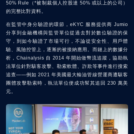
50% Rule（*被制裁個人控股達 50% 或以上的公司）
的完整比對資料。
在監管中身分驗證的環節，eKYC 服務提供商 Jumio
分享到金融機構與監管單位從過去對於數位驗證的保
守，到如今驗證了市場可行，不論從安全性、用戶體
驗、風險控管上，逐漸的被接納應用。而鏈上的數據分
析，Chainalysis 自 2014 年開始做幣流追蹤，協助執
法單位針對駭客攻擊、勒索軟體、詐欺等事件進行搜索
追查——例如 2021 年美國最大輸油管線營運商遭駭客
團體攻擊勒索時，執法單位便成功幫其追回 230 萬美
元。