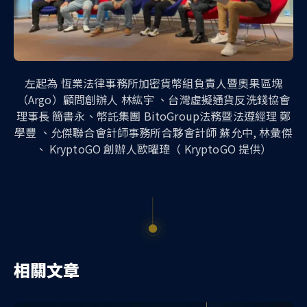
左起為 恆業法律事務所加密貨幣組負責人暨奧果區塊
（Argo）顧問創辦人 林紘宇 、台灣虛擬通貨反洗錢協會
理事長 簡書永、幣託集團 BitoGroup法務暨法遵經理 鄭
學豐 、允傑聯合會計師事務所合夥會計師 蘇允中, 林彙傑
、 KryptoGO 創辦人歐曜瑋（ KryptoGO 提供）
相關文章