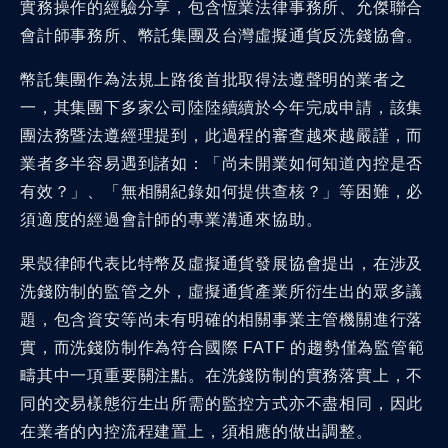
實務操作的經驗分享，包含恆業法律事務所、允傑聯合
會計師事務所、幣託集團及台灣虛擬通貨反洗錢協會。
幣託集團作為法規上路後首批取得法遵聲明的業者之
一，其集團下多家公司陸陸續續於今年完成申請，該集
團法務暨法遵經理提到，此過程的審查越來越嚴謹，而
業者多半容易遇到諸如：「尚未開業如何知道內控是否
有效？」、「無相關紀錄如何提供查核？」等困難，必
須適度的經過會計師的專業溝通來協助。
果殼律師代表比特幣及虛擬通貨發展協會提出，在涉及
洗錢防制的監管之外，虛擬通貨產業所衍生出的眾多議
題，包含資安等尚未有明確的相關事業主管機關進行落
實，而洗錢防制作為符合國際 FATF 的趨勢僅為監管範
疇其中一項重要關注點。在洗錢防制的實務落實上，不
同的交易樣態衍生出所需的監控方式亦不盡相同，因此
在業者的內控流程建置上，須相應的做出調整。