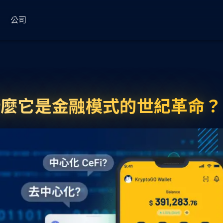
公司
ess
常用
關於
使用案例
KryptoGO Studio
法律政策
部落格
關於我們
Web3 金流管理
更新日誌
隱私權
Wallet Service
Compliance
為什麼它是金融模式的世紀革命？
品牌錢包服務
合規進階版
文件
合作夥伴
Web3 商城
使用條款（企業）
KryptoGO 錢包
錢包 SDK
合規輕量版
藍圖
媒體
最新消息
使用條款（個人）
理
錢包 API
合規模組 API
支援中心
狀態
客戶
代幣分析
KYC 網站工具
事業
Transfer
NFT