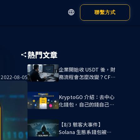
聯繫方式
English
繁體中文
Apps
Customer
简体中文
熱門文章
日本語
錢包
瀏覽器錢包
企業開始收 USDT 後，財
務流程會怎麼改變？CFO
2022-08-05
錢包 App
必讀的穩定幣收款指南
KryptoGO 介紹：去中心
化錢包，自己的錢自己保
管!
【8/3 駭客大事件】
Solana 生態系錢包被盜
顯示全部
危機，我該如何自保？