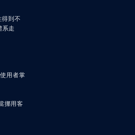
往得到不
體系走
 使用者掌
當挪用客