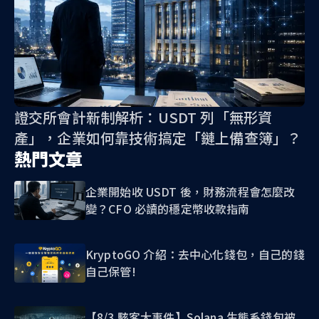
證交所會計新制解析：USDT 列「無形資
產」，企業如何靠技術搞定「鏈上備查簿」？
熱門文章
企業開始收 USDT 後，財務流程會怎麼改
變？CFO 必讀的穩定幣收款指南
KryptoGO 介紹：去中心化錢包，自己的錢
自己保管!
【8/3 駭客大事件】Solana 生態系錢包被