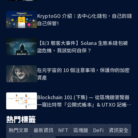
KryptoGO 介紹：去中心化錢包，自己的錢
自己保管!
【8/3 駭客大事件】Solana 生態系錢包被
盜危機，我該如何自保？
在元宇宙的 10 個注意事項，保護你的加密
資產
Blockchain 101 (下集) — 從區塊鏈瀏覽器
一窺比特幣『公開式帳本』& UTXO 記帳模
式
熱門標籤
熱門文章
最新資訊
NFT
區塊鏈
DeFi
資訊安全