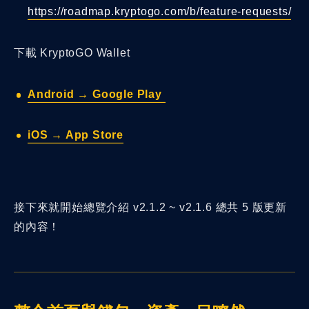
https://roadmap.kryptogo.com/b/feature-requests/
下載 KryptoGO Wallet
Android → Google Play
iOS → App Store
接下來就開始總覽介紹 v2.1.2 ~ v2.1.6 總共 5 版更新
的內容！