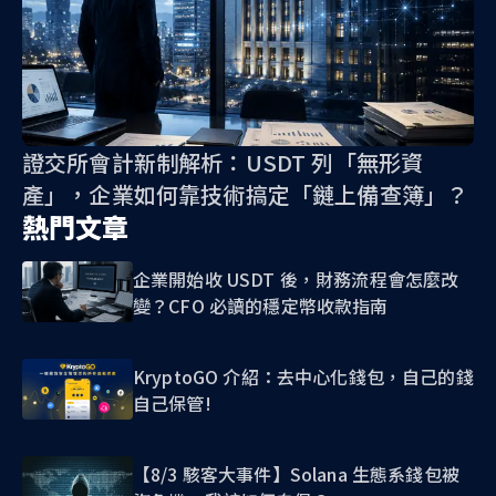
證交所會計新制解析：USDT 列「無形資
產」，企業如何靠技術搞定「鏈上備查簿」？
熱門文章
企業開始收 USDT 後，財務流程會怎麼改
變？CFO 必讀的穩定幣收款指南
KryptoGO 介紹：去中心化錢包，自己的錢
自己保管!
【8/3 駭客大事件】Solana 生態系錢包被