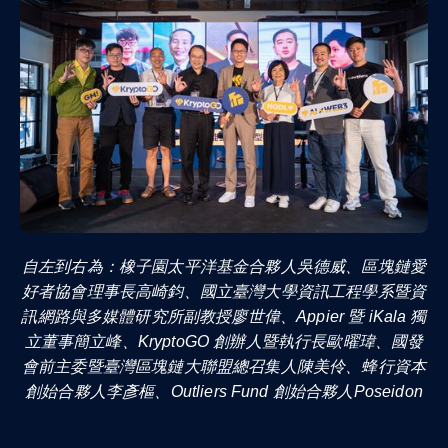
自左到右為：橡子園太平洋基金合夥人吳德威、區塊鏈愛
好者協會理事長高崎鈞、國立臺灣大學資訊工程學系暨資
訊網路與多媒體研究所副教授廖世偉、Appier 暨 iKala 獨
立董事簡立峰、KryptoGO 創辦人暨執行長歐曜瑋、國發
會前主委暨臺灣區塊鏈大聯盟總召集人陳美伶、蜂行資本
創始合夥人李彥樞、Outliers Fund 創始合夥人Poseidon