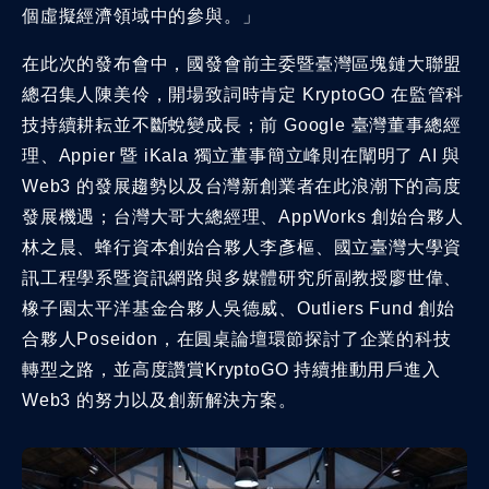
個虛擬經濟領域中的參與。」
在此次的發布會中，國發會前主委暨臺灣區塊鏈大聯盟
總召集人陳美伶，開場致詞時肯定 KryptoGO 在監管科
技持續耕耘並不斷蛻變成長；前 Google 臺灣董事總經
理、Appier 暨 iKala 獨立董事簡立峰則在闡明了 AI 與
Web3 的發展趨勢以及台灣新創業者在此浪潮下的高度
發展機遇；台灣大哥大總經理、AppWorks 創始合夥人
林之晨、蜂行資本創始合夥人李彥樞、國立臺灣大學資
訊工程學系暨資訊網路與多媒體研究所副教授廖世偉、
橡子園太平洋基金合夥人吳德威、Outliers Fund 創始
合夥人Poseidon，在圓桌論壇環節探討了企業的科技
轉型之路，並高度讚賞KryptoGO 持續推動用戶進入
Web3 的努力以及創新解決方案。