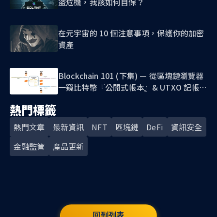
盜危機，我該如何自保？
在元宇宙的 10 個注意事項，保護你的加密
資產
Blockchain 101 (下集) — 從區塊鏈瀏覽器
一窺比特幣『公開式帳本』& UTXO 記帳模
式
熱門標籤
熱門文章
最新資訊
NFT
區塊鏈
DeFi
資訊安全
金融監管
產品更新
回到列表