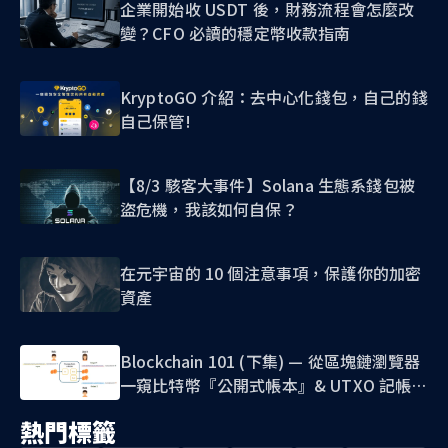
企業開始收 USDT 後，財務流程會怎麼改
變？CFO 必讀的穩定幣收款指南
KryptoGO 介紹：去中心化錢包，自己的錢
自己保管!
【8/3 駭客大事件】Solana 生態系錢包被
盜危機，我該如何自保？
在元宇宙的 10 個注意事項，保護你的加密
資產
Blockchain 101 (下集) — 從區塊鏈瀏覽器
一窺比特幣『公開式帳本』& UTXO 記帳模
式
熱門標籤