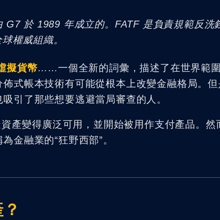
rce）是由 G7 於 1989 年成立的。FATF 是負責規範反洗
全球權威組織。
虛擬貨幣
……一個全新的詞彙，描述了在世界範
分佈式帳本技術有可能從根本上改變金融格局。但
也吸引了那些想要逃避當局審查的人。
虛擬資產變得廣泛可用，並開始被用作支付產品。然
為金融業的“狂野西部”。
產？