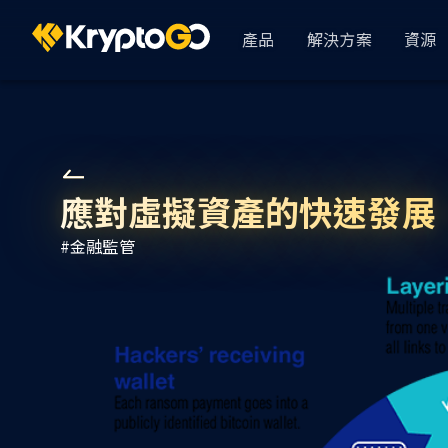
產品
解決方案
資源
KryptoGO Studio
Busin
依產業
GameFi
Analytics & CRM
應對虛擬資產的快速發展，
使用者 360
DeFi
#
金融監管
資金管理
AssetPro 金流管
顯示全部
用戶登錄
KryptoGO Auth