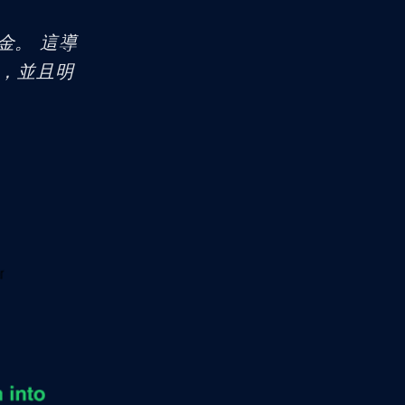
金。 這導
擊，並且明