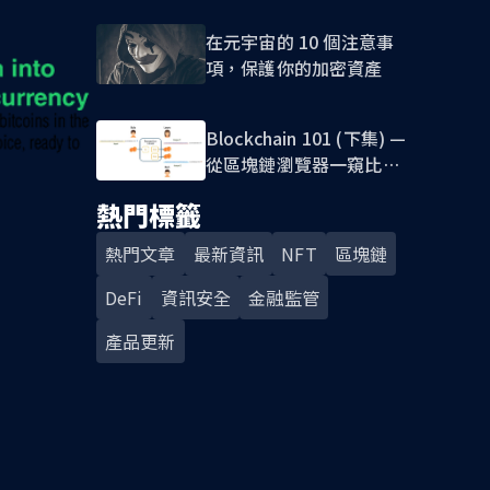
在元宇宙的 10 個注意事
項，保護你的加密資產
Blockchain 101 (下集) —
從區塊鏈瀏覽器一窺比特
幣『公開式帳本』&
熱門標籤
UTXO 記帳模式
熱門文章
最新資訊
NFT
區塊鏈
DeFi
資訊安全
金融監管
產品更新