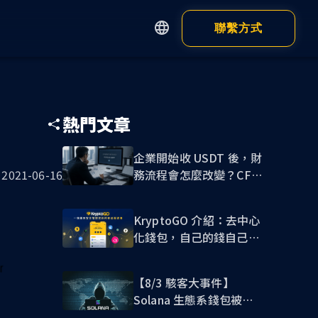
聯繫方式
English
繁體中文
Apps
Customer
简体中文
熱門文章
日本語
錢包
瀏覽器錢包
企業開始收 USDT 後，財
務流程會怎麼改變？CFO
2021-06-16
錢包 App
必讀的穩定幣收款指南
KryptoGO 介紹：去中心
化錢包，自己的錢自己保
管!
【8/3 駭客大事件】
Solana 生態系錢包被盜
顯示全部
危機，我該如何自保？