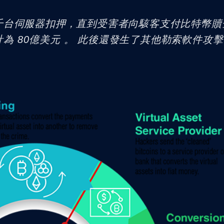
攻擊將數千台伺服器扣押，直到受害者向駭客支付比特幣贖
為 80億美元 。 此後還發生了其他勒索軟件攻