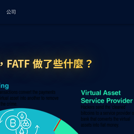
公司
ess
常用
關於
使用案例
KryptoGO Studio
法律政策
部落格
關於我們
Web3 金流管理
更新日誌
隱私權
Wallet Service
Compliance
FATF 做了些什麼？
品牌錢包服務
合規進階版
文件
合作夥伴
Web3 商城
使用條款（企業）
KryptoGO 錢包
錢包 SDK
合規輕量版
藍圖
媒體
最新消息
使用條款（個人）
理
錢包 API
合規模組 API
支援中心
狀態
客戶
代幣分析
KYC 網站工具
事業
Transfer
NFT