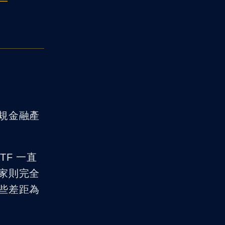
規金融產
F 一直
家則完全
些差距為