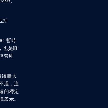
ase、
包括
C 暫時
幣，也是唯
險控管即
持續擴大
不過，這
遠的穩定
瑋表示。