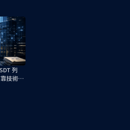
DT 列
何靠技術搞