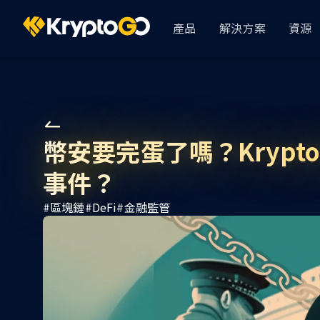
產品
解決方案
資源
KryptoGO Studio
Busin
依產業
GameFi
Analytics & CRM
幣安要完蛋了嗎？Krypto
使用者 360
DeFi
事件？
資金管理
#
區塊鏈
#
DeFi
#
金融監管
AssetPro 金流管
顯示全部
用戶登錄
KryptoGO Auth