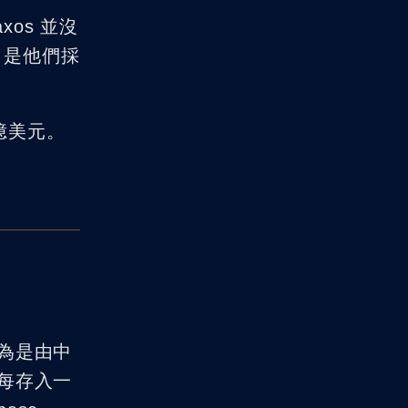
xos 並沒
，是他們採
 億美元。
為是由中
每存入一