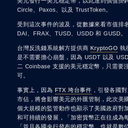
美元發行一美元穩定幣，以此達到價值掛鉤錨定
Circle、Paxos、以及 TrustToken。
受到這次事件的波及，從數據來看市值排名
DAI、FRAX、TUSD、USDD 和 GUSD。
台灣反洗錢系統解方提供商
KryptoGO
執
是不需要擔心崩盤，因為 USDT 以及 
二 Coinbase 支援的美元穩定幣，
可。
事實上，因為
FTX 垮台事件
，引發各國對
市佔，將會影響美元的外匯管制，此次美
個大規模的監管動作也顯示了美國政府對
和可持續的發展，「加密貨幣正在往成為
「並且各國央行發布的穩定幣，也就是數