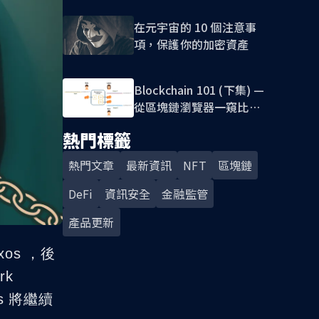
在元宇宙的 10 個注意事
項，保護你的加密資產
Blockchain 101 (下集) —
從區塊鏈瀏覽器一窺比特
幣『公開式帳本』&
熱門標籤
UTXO 記帳模式
熱門文章
最新資訊
NFT
區塊鏈
DeFi
資訊安全
金融監管
產品更新
os ，後
rk
os 將繼續