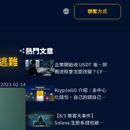
聯繫方式
English
繁體中文
Apps
Customer
简体中文
熱門文章
日本語
錢包
令逃難
瀏覽器錢包
企業開始收 USDT 後，財
務流程會怎麼改變？CFO
錢包 App
必讀的穩定幣收款指南
2023-02-14
KryptoGO 介紹：去中心
化錢包，自己的錢自己保
管!
【8/3 駭客大事件】
Solana 生態系錢包被盜
顯示全部
危機，我該如何自保？