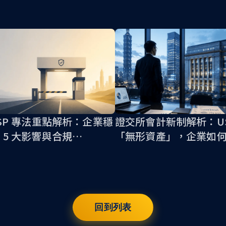
ASP 專法重點解析：企業穩
證交所會計新制解析：US
 5 大影響與合規
「無形資產」，企業如
t
定「鏈上備查簿」？
回到列表