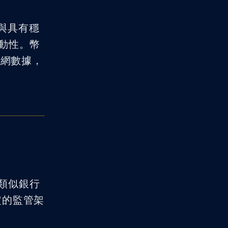
，與具有穩
動性。幣
安官網數據，
幣類似銀行
定的監管架