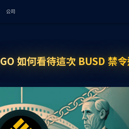
公司
ess
常用
關於
使用案例
KryptoGO Studio
法律政策
部落格
關於我們
Web3 金流管理
更新日誌
隱私權
Wallet Service
Compliance
GO 如何看待這次 BUSD 禁
品牌錢包服務
合規進階版
文件
合作夥伴
Web3 商城
使用條款（企業）
KryptoGO 錢包
錢包 SDK
合規輕量版
藍圖
媒體
最新消息
使用條款（個人）
理
錢包 API
合規模組 API
支援中心
狀態
客戶
代幣分析
KYC 網站工具
事業
Transfer
NFT