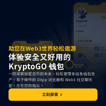
您的区块链业务加速器
助您在Web3世界轻松遨游
释放您的 Web3 潛力
启动 Web3 成功事业，安
体验安全又好用的
AI 极智赋能的一站式解决
全合规一站到位
KryptoGO 钱包
方案
KryptoGO提供一站式、兼顾安全与合规的基础建
一同探索加密货币的未来，轻松管理多链多钱包资
KryptoGO Studio 提供了一站式、安全合规的点
设以及端到端的市场化应用解决方案，快速进入您
产、易于操作的 DApp 浏览器和 Web3 社交聊天
对点市场应用，解决了全球 Web2 企业进入 Web3
的元宇宙梦想事业
室，尽在您的指尖。
领域所面临的身份互通、技术安全和用户体验的三
大挑战，通过智能化的解决方案来帮助您在
马上开始
立刻探索
Web3+AI 时代实现成功。