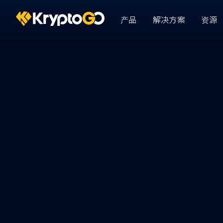
产品
解决方案
资源
KryptoGO Studio
Busin
依产业
GameFi
Analytics & CRM
用户 360
DeFi
资金管理
AssetPro 金流管
显示全部
用户登录
KryptoGO Auth