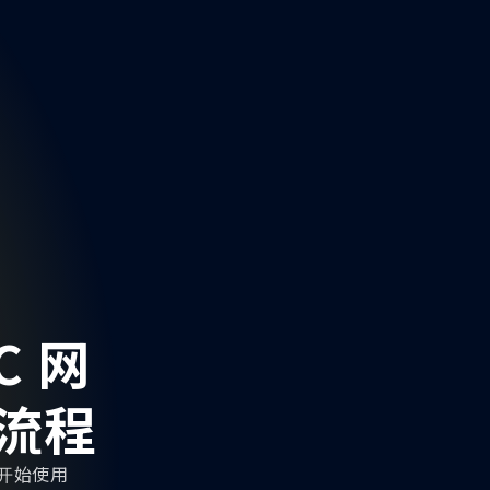
C 网
规流程
，开始使用