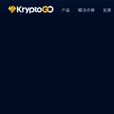
产品
解决方案
资源
KryptoGO Studio
Busin
依产业
GameFi
Analytics & CRM
用户 360
DeFi
资金管理
AssetPro 金流管
显示全部
用户登录
KryptoGO Auth