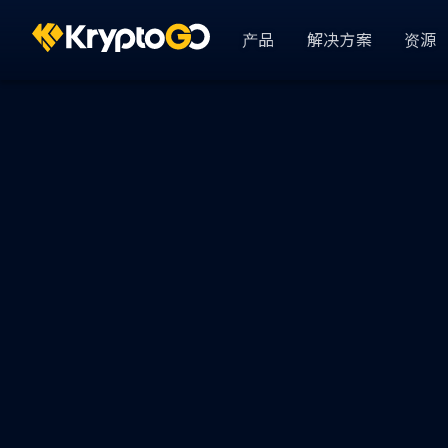
产品
解决方案
资源
KryptoGO Studio
Busin
依产业
GameFi
Analytics & CRM
用户 360
DeFi
资金管理
AssetPro 金流管
显示全部
用户登录
KryptoGO Auth