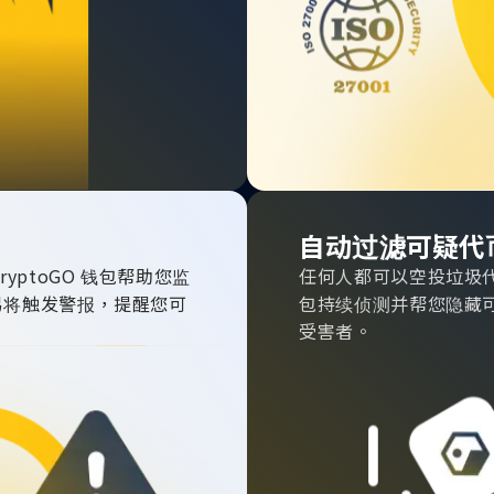
自动过滤可疑代币
ptoGO 钱包帮助您监
任何人都可以空投垃圾代币和
易将触发警报，提醒您可
包持续侦测并帮您隐藏可
。
受害者。