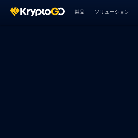
製品
ソリューション
KryptoGOスタジオ
Busi
業界別
GameFi
アナリティクス & CRM
ユーザー 360
DeFi
資産管理
AssetPro
全ソリューシ
顧客オンボーディング
KryptoGO Auth