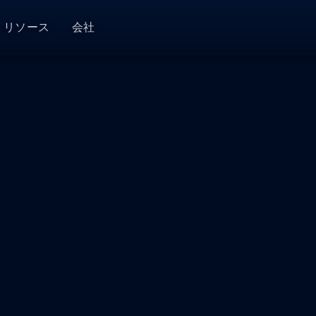
リソース
会社
ness
KryptoGO Studio
一般
ユースケース別
概要
法的情報
変更履歴
ブログ
Web3 資金管理
私たちについて
プライバシ
ウォレットサービス
コンプライアンス
ウォレットビルダー
コンプライアンスPro
ドキュメント
Web3 コマース
パートナー
利用規約（
KryptoGO Wallet
コンプライアンス
ウォレットSDK
ロードマップ
プレス
ニュース
利用規約（
Lite
ウォレットAPI
サポート
システムステータス
クライアント
コンプライアンスAPI
ョン
トークン分析
キャリア
KYC ウェブツール
Transfer
NFT