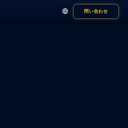
問い合わせ
English
繁體中文
アプリ
簡体中文
Customer
日本語
ー
ウォレット
ウォレット拡張
企業）
ウォレットアプリ
個人）
全製品