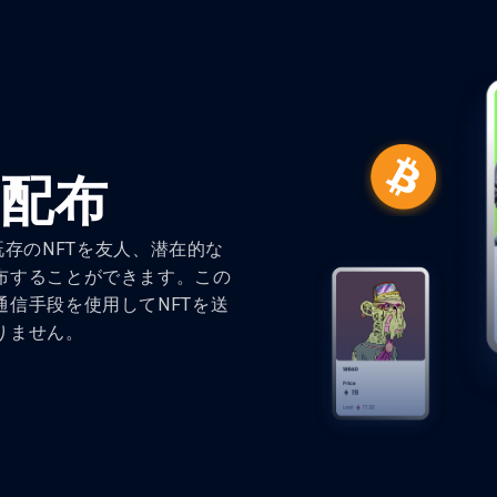
NFTブースト
を配布
、既存のNFTを友人、潜在的な
布することができます。この
信手段を使用してNFTを送
りません。