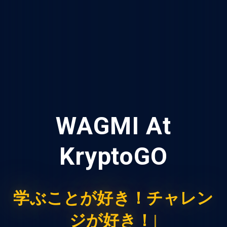
WAGMI At
KryptoGO
学
ぶ
こ
と
が
好
き
！
チ
ャ
レ
ン
ジ
が
|